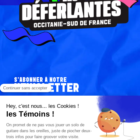
S’ABONNER À NOTRE
NEWSLETTER
V
O
T
R
J'autorise Les Déferlantes Sud de France à me contacter de
J
façon personnalisée à propos de ses services . Les données
E
personnelles ne seront jamais communiquées à des tiers.
'
E