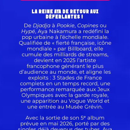
LA REINE AYA DE RETOUR AUX
DÉFERLANTES !
De
Djadja
à
Pookie
,
Copines
ou
Hypé
, Aya Nakamura a redéfini la
pop urbaine à l’échelle mondiale.
Qualifiée de « fierté française, icône
mondiale » par Billboard, elle
cumule des milliards de streams,
devient en 2025 l’artiste
francophone générant le plus
d’audience au monde, et aligne les
exploits : 3 Stades de France
complets en un temps record, une
performance remarquée aux Jeux
Olympiques avec la garde royale,
une apparition au Vogue World et
une entrée au Musée Grévin.
Avec la sortie de son 5ᵉ album
prévue en mai 2026, porté par des
singles déjà devenus des tubes, Aya