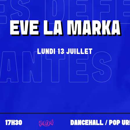
ES DÉF
EVE LA MARKA
LUNDI 13 JUILLET
LANTES
17H30
DANCEHALL / POP UR