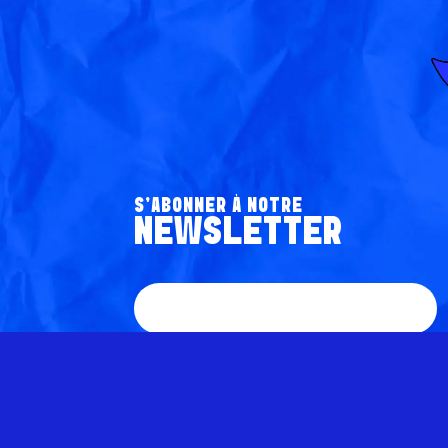
S’ABONNER À NOTRE
NEWSLETTER
V
O
T
R
J'autorise Les Déferlantes Sud de France à me contacter
J
de façon personnalisée à propos de ses services . Les
E
données personnelles ne seront jamais communiquées à
'
des tiers.
E
A
-
U
M