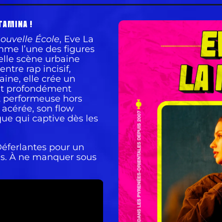
TAMINA !
ouvelle École
, Eve La
mme l’une des figures
elle scène urbaine
ntre rap incisif,
ine, elle crée un
e et profondément
et performeuse hors
 acérée, son flow
ue qui captive dès les
 Déferlantes pour un
s. À ne manquer sous