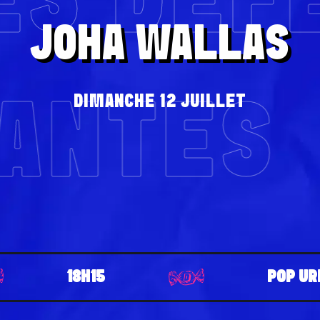
ES DÉF
JOHA WALLAS
DIMANCHE 12 JUILLET
LANTES
18H15
POP UR