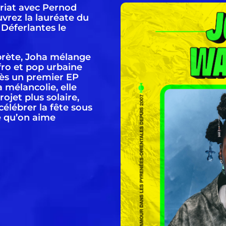
riat avec Pernod
uvrez la lauréate du
 Déferlantes le
prète, Joha mélange
afro et pop urbaine
rès un premier EP
 mélancolie, elle
ojet plus solaire,
 célébrer la fête sous
e qu’on aime