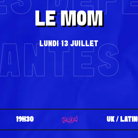
ES DÉF
LE MOM
LUNDI 13 JUILLET
LANTES
19H30
UK / LATI