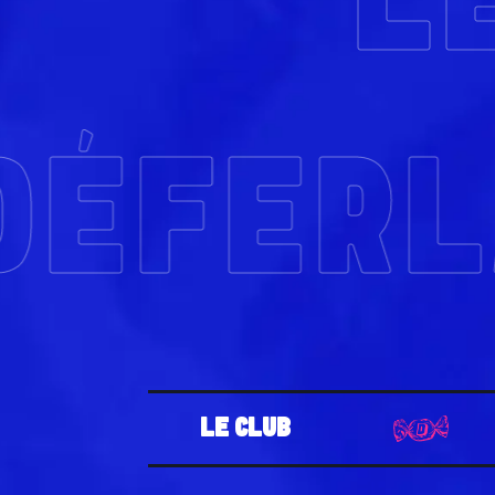
L
DÉFER
LE CLUB