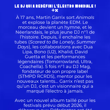
LE DJ QUI A REDÉFINI L’ÉLECTRO MONDIALE !
➕✖️
À 17 ans, Martin Garrix sort
Animals
et explose la planète EDM. Le
morceau devient un hymne, et le
Néerlandais, le plus jeune DJ n°1 de
l’histoire. Depuis, il enchaîne les
tubes (
Scared to Be Lonely
,
Summer
Days
), les collaborations avec Dua
Lipa, Bono (U2), Khalid, David
Guetta et les performances
légendaires (Tomorrowland, Ultra,
Coachella). 5 fois n°1 au DJ Mag,
fondateur de son propre label
(STMPD RCRDS), mentor pour les
nouveaux talents… Garrix n’est pas
qu’un DJ, c’est un visionnaire qui a
marqué l’électro à jamais.
Avec un nouvel album taillé pour les
festivals prévu début 2026, il