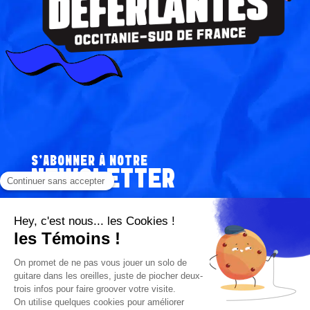
S’ABONNER À NOTRE
NEWSLETTER
V
O
T
R
J'autorise Les Déferlantes Sud de France à me contacter de
J
façon personnalisée à propos de ses services . Les données
E
personnelles ne seront jamais communiquées à des tiers.
'
E
A
-