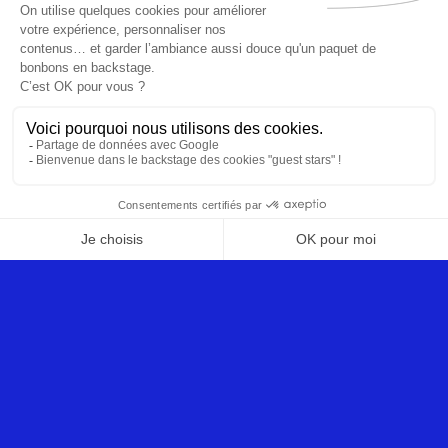
Billetterie
Prog
Boutique
S’ABONNER À NOTRE
NEWSLETTER
V
O
T
R
J'autorise Les Déferlantes Sud de France à me contacter de
J
façon personnalisée à propos de ses services . Les données
E