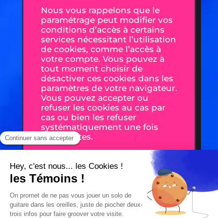
Nous vous rappelons que le
paramétrage peut modifier vos
conditions d’accès à certains
services nécessitant l’utilisation
de cookies, comme l’accès à
votre compte. Vous pouvez à
tout moment choisir de
désactiver ces cookies dans les
paramètres de votre navigateur.
Vous pouvez accepter ou
refuser les cookies au cas par
cas ou bien les refuser
systématiquement une fois
pour toutes.